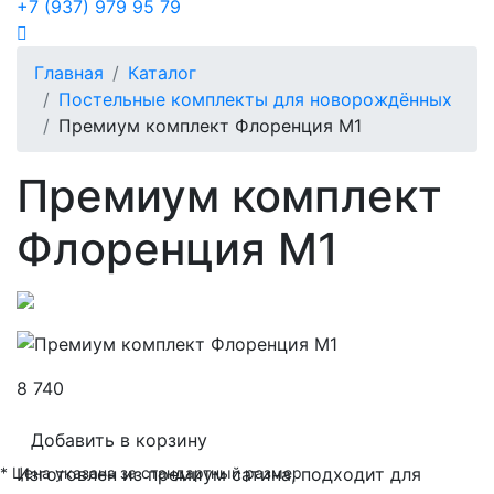
+7 (937) 979 95 79
Главная
Каталог
Постельные комплекты для новорождённых
Премиум комплект Флоренция М1
Премиум комплект
Флоренция М1
8 740
Добавить в корзину
* Цена указана за стандартный размер
Изготовлен из премиум сатина, подходит для