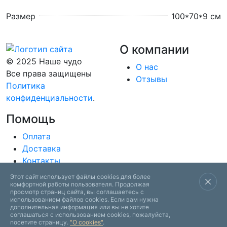
Размер
100*70*9 см
О компании
© 2025 Наше чудо
О нас
Все права защищены
Отзывы
Политика
конфиденциальности
.
Помощь
Оплата
Доставка
Контакты
Этот сайт использует файлы cookies для более
+7 (937) 979 95 79
Написать нам
комфортной работы пользователя. Продолжая
просмотр страниц сайта, вы соглашаетесь с
Создано в
"Сайт-Креатив"
использованием файлов cookies. Если вам нужна
дополнительная информация или вы не хотите
соглашаться с использованием cookies, пожалуйста,
посетите страницу.
"О cookies"
.