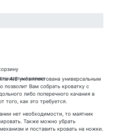
корзину
а стандартный размер
lina 4/6 укомплектована универсальным
о позволит Вам собрать кроватку с
дольного либо поперечного качания в
т того, как это требуется.
ании нет необходимости, то маятник
ировать. Также можно убрать
механизм и поставить кровать на ножки.