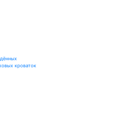
ждённых
ковых кроваток