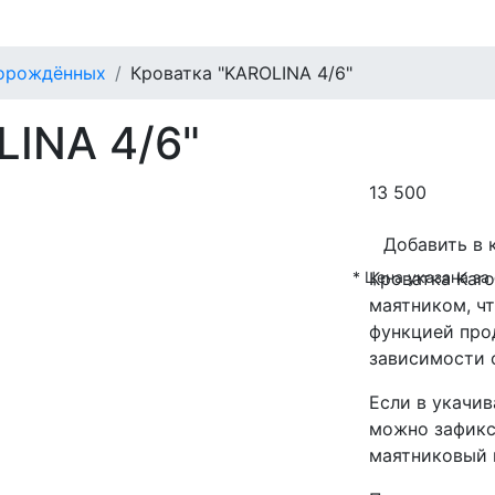
ворождённых
Кроватка "KAROLINA 4/6"
LINA 4/6"
13 500
Добавить в 
* Цена указана з
Кроватка Karo
маятником, чт
функцией про
зависимости о
Если в укачив
можно зафикс
маятниковый 