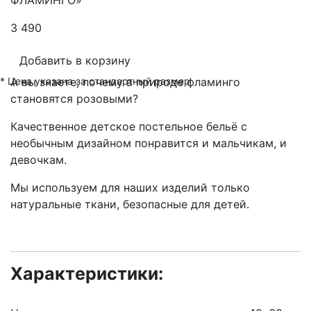
3 490
Добавить в корзину
* Цена указана за стандартный размер
А вы знаете, почему в природе фламинго
становятся розовыми?
Качественное детское постельное бельё с
необычным дизайном понравится и мальчикам, и
девочкам.
Мы используем для наших изделий только
натуральные ткани, безопасные для детей.
Характеристики: